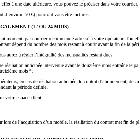
e effet à une date ultérieure, vous pouvez le préciser dans votre courrier
nt d’environ 50 €) pourront vous être facturés.
GAGEMENT (12 OU 24 MOIS)
 tout moment, par courrier recommandé adressé à votre opérateur. Toutefo
montant dépend du nombre des mois restant à courir avant la fin de la pé
s aurez à régler l’intégralité des mensualités restant dues.
une résiliation anticipée intervenue avant le douzième mois entraîne l
treizième mois *.
urs, en cas de résiliation anticipée du contrat d’abonnement, de calcu
endant la période définie.
sur votre espace client.
T
lors de l’acquisition d’un mobile, la résiliation du contrat met fin de ple