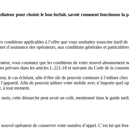
iateur pour choisir le bon forfait, savoir comment fonctionne la port
s conditions applicables à l’offre que vous souhaitez souscrire (tarif 
ternet d’assistance des opérateurs, aux conditions générales et particulière
pérateur, vous constatez que les conditions de votre nouvel abonnement ne
ns prévues dans les articles L.221-18 et suivants du Code de la consomm
, le cas échéant, afin d’être sûr de pouvoir continuer à l’utiliser chez
du l’appareil. Afin de pouvoir utiliser votre mobile avec n’importe quel
r, à tout moment.
ois, cette démarche peut avoir un coût, mentionné dans le guide tarifai
ouvel opérateur de conserver votre numéro d’appel. C’est lui qui fera al