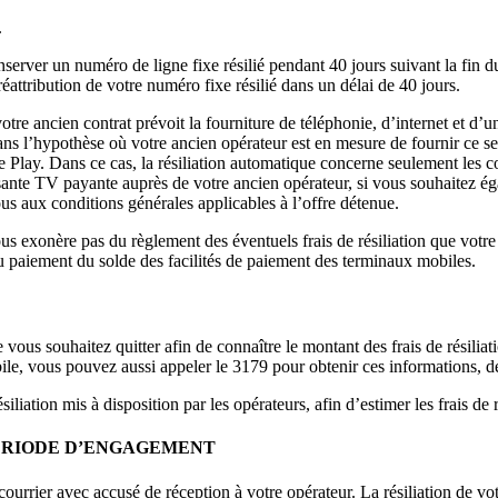
.
onserver un numéro de ligne fixe résilié pendant 40 jours suivant la fin 
réattribution de votre numéro fixe résilié dans un délai de 40 jours.
votre ancien contrat prévoit la fourniture de téléphonie, d’internet et d’
 l’hypothèse où votre ancien opérateur est en mesure de fournir ce se
 Play. Dans ce cas, la résiliation automatique concerne seulement les c
te TV payante auprès de votre ancien opérateur, si vous souhaitez égale
ous aux conditions générales applicables à l’offre détenue.
vous exonère pas du règlement des éventuels frais de résiliation que vo
u paiement du solde des facilités de paiement des terminaux mobiles.
e vous souhaitez quitter afin de connaître le montant des frais de résilia
obile, vous pouvez aussi appeler le 3179 pour obtenir ces informations, de
iliation mis à disposition par les opérateurs, afin d’estimer les frais de r
 PÉRIODE D’ENGAGEMENT
courrier avec accusé de réception à votre opérateur. La résiliation de vot