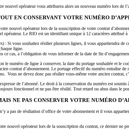
e nouvel opérateur vous attribuera alors un nouveau numéro lors de l’ac
TOUT EN CONSERVANT VOTRE NUMÉRO D’APP
otre nouvel opérateur lors de la souscription de votre contrat d’abonne
 opérateur. Le RIO est un identifiant unique à 12 caractères attribué 
) : Si vous souhaitez résilier plusieurs lignes, il vous appartiendra d
chaque ligne.
s ce cas, a l’obligation de vous informer de la date de fin d’engagement e
ion le numéro de ligne à conserver, la date du portage souhaitée et le co
ancien contrat d’abonnement. Le portage effectif du numéro entraîne de m
s. Vous ne devez donc pas résilier vous-même votre ancien contrat, c’es
xpresse de l’abonné. Le droit à la conservation du numéro est soumis à
tre toujours fonctionnel et ne pas être résilié. Tout retard ou abus dans l
AIS NE PAS CONSERVER VOTRE NUMÉRO D’A
n’y a pas de résiliation d’office de votre abonnement et il vous apparti
re nouvel opérateur lors de la souscription du contrat, ce dernier ne p