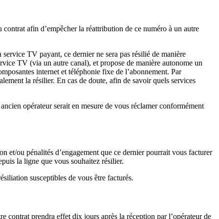
du contrat afin d’empêcher la réattribution de ce numéro à un autre
un service TV payant, ce dernier ne sera pas résilié de manière
rvice TV (via un autre canal), et propose de manière autonome un
omposantes internet et téléphonie fixe de l’abonnement. Par
ment la résilier. En cas de doute, afin de savoir quels services
tre ancien opérateur serait en mesure de vous réclamer conformément
tion et/ou pénalités d’engagement que ce dernier pourrait vous facturer
puis la ligne que vous souhaitez résilier.
ésiliation susceptibles de vous être facturés.
re contrat prendra effet dix jours après la réception par l’opérateur de